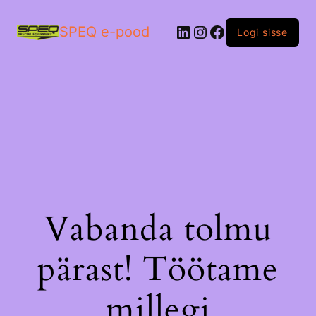
LinkedIn
Instagram
Facebook
SPEQ e-pood
Logi sisse
Vabanda tolmu
pärast! Töötame
millegi