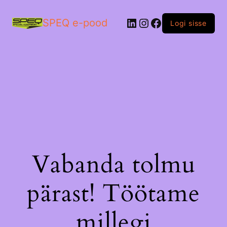
LinkedIn
Instagram
Facebook
SPEQ e-pood
Logi sisse
Vabanda tolmu
pärast! Töötame
millegi