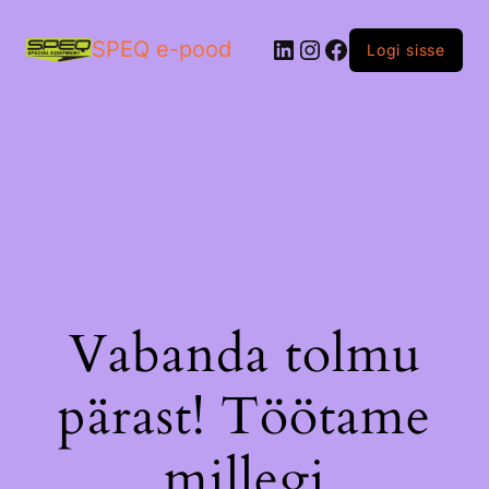
LinkedIn
Instagram
Facebook
SPEQ e-pood
Logi sisse
Vabanda tolmu
pärast! Töötame
millegi