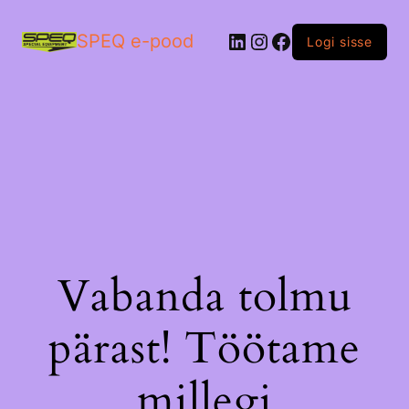
LinkedIn
Instagram
Facebook
SPEQ e-pood
Logi sisse
Vabanda tolmu
pärast! Töötame
millegi