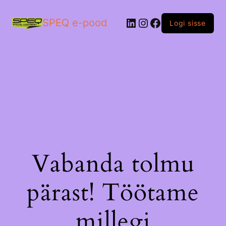
LinkedIn
Instagram
Facebook
SPEQ e-pood
Logi sisse
Vabanda tolmu
pärast! Töötame
millegi