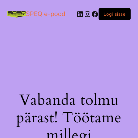
LinkedIn
Instagram
Facebook
SPEQ e-pood
Logi sisse
Vabanda tolmu
pärast! Töötame
millegi