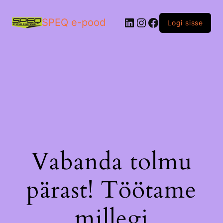
LinkedIn
Instagram
Facebook
SPEQ e-pood
Logi sisse
Vabanda tolmu
pärast! Töötame
millegi