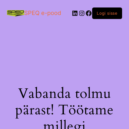
LinkedIn
Instagram
Facebook
SPEQ e-pood
Logi sisse
Vabanda tolmu
pärast! Töötame
millegi