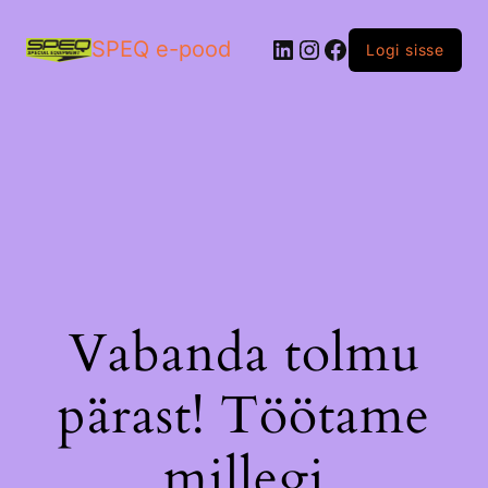
LinkedIn
Instagram
Facebook
SPEQ e-pood
Logi sisse
Vabanda tolmu
pärast! Töötame
millegi