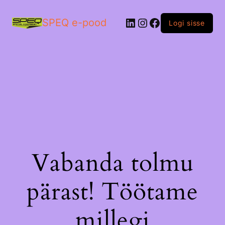
LinkedIn
Instagram
Facebook
SPEQ e-pood
Logi sisse
Vabanda tolmu
pärast! Töötame
millegi